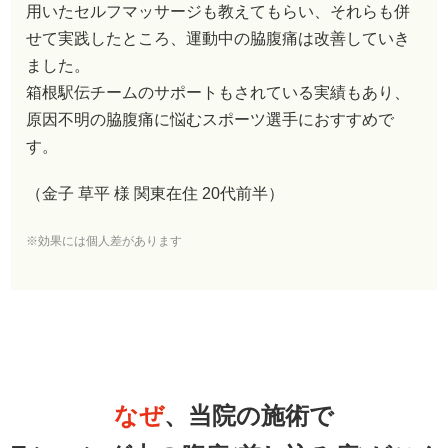
原因不明の脇腹痛に悩むスポーツ選手におすすめで
す。
（金子 草平 様 関東在住 20代前半）
※効果には個人差があります
なぜ
、当院の施術で
ランニング中の腹痛(差し込み痛)がこん
なにも
根本改善
できるのか？